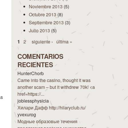
Noviembre 2013
(5)
Octubre 2013
(8)
Septiembre 2013
(3)
Julio 2013
(5)
Páginas
1
2
siguiente ›
última »
COMENTARIOS
RECIENTES
HunterChorb
Came into the casino, thought it was
another scam – but it withdrew 70k! <a
href=https://...
as
joblessphysicia
Хилари Дафф http://hilaryclub.ru/
yvexurog
Модные образовые течения