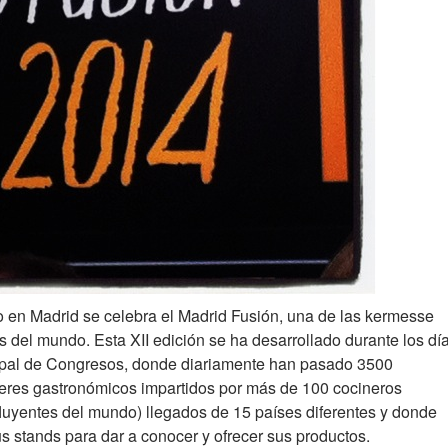
en Madrid se celebra el Madrid Fusión, una de las kermesse
del mundo. Esta XII edición se ha desarrollado durante los dí
cipal de Congresos, donde diariamente han pasado 3500
lleres gastronómicos impartidos por más de 100 cocineros
luyentes del mundo) llegados de 15 países diferentes y donde
 stands para dar a conocer y ofrecer sus productos.