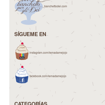
banchettodei.com
SÍGUEME EN
instagram.com/lemadamejojo
facebook.com/lemadamejojo
CATEGORÍAS