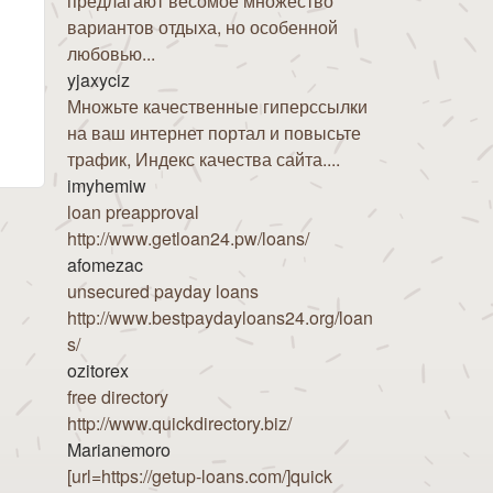
предлагают весомое множество
вариантов отдыха, но особенной
любовью...
yjaxyciz
Множьте качественные гиперссылки
на ваш интернет портал и повысьте
трафик, Индекс качества сайта....
imyhemiw
loan preapproval
http://www.getloan24.pw/loans/
afomezac
unsecured payday loans
http://www.bestpaydayloans24.org/loan
s/
ozitorex
free directory
http://www.quickdirectory.biz/
Marianemoro
[url=https://getup-loans.com/]quick