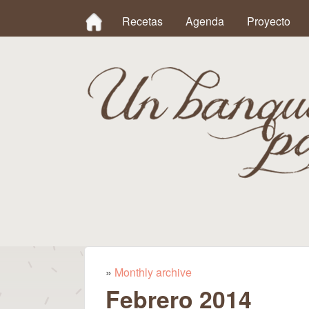
MAIN MENU
Recetas
Agenda
Proyecto
Un
Banquete
»
Monthly archive
Se encuentra usted aqu
Febrero 2014