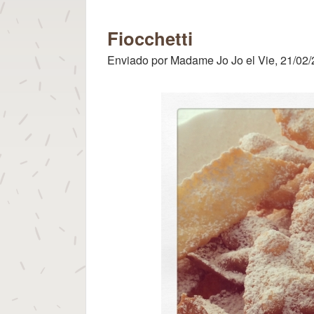
para los
Dioses
Fiocchetti
Enviado por
Madame Jo Jo
el
Vie, 21/02/