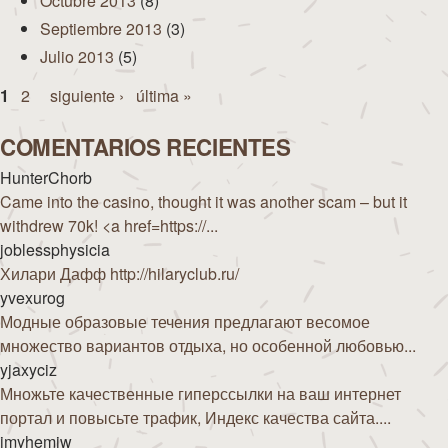
Octubre 2013
(8)
Septiembre 2013
(3)
Julio 2013
(5)
Páginas
1
2
siguiente ›
última »
COMENTARIOS RECIENTES
HunterChorb
Came into the casino, thought it was another scam – but it
withdrew 70k! <a href=https://...
joblessphysicia
Хилари Дафф http://hilaryclub.ru/
yvexurog
Модные образовые течения предлагают весомое
множество вариантов отдыха, но особенной любовью...
yjaxyciz
Множьте качественные гиперссылки на ваш интернет
портал и повысьте трафик, Индекс качества сайта....
imyhemiw