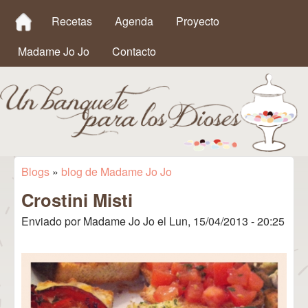
MAIN MENU
Pasar al contenido principal
Recetas
Agenda
Proyecto
Madame Jo Jo
Contacto
Un
Blogs
»
blog de Madame Jo Jo
Se encuentra usted aquí
Crostini Misti
Banquete
Enviado por
Madame Jo Jo
el
Lun, 15/04/2013 - 20:25
para los
Dioses