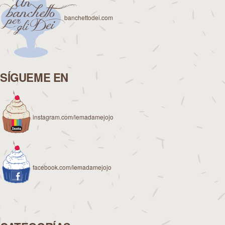
banchettodei.com
SÍGUEME EN
instagram.com/lemadamejojo
facebook.com/lemadamejojo