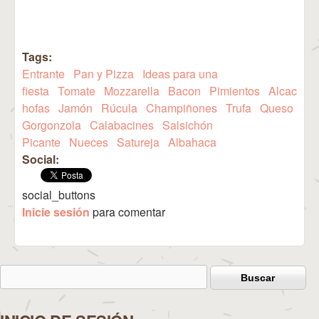
Tags:
Entrante
Pan y Pizza
Ideas para una
fiesta
Tomate
Mozzarella
Bacon
Pimientos
Alcac
hofas
Jamón
Rúcula
Champiñones
Trufa
Queso
Gorgonzola
Calabacines
Salsichón
Picante
Nueces
Satureja
Albahaca
Social:
social_buttons
Inicie sesión
para comentar
Buscar
Formulario de búsqueda