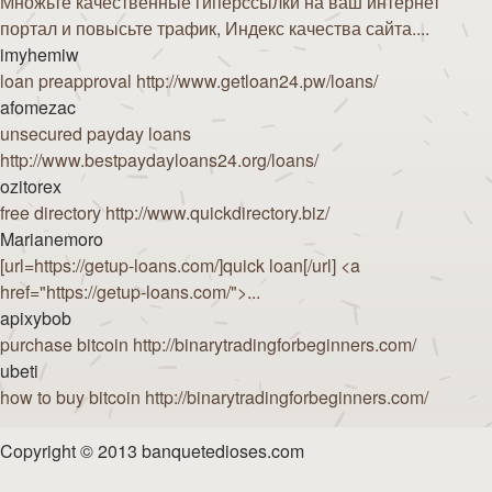
Множьте качественные гиперссылки на ваш интернет
портал и повысьте трафик, Индекс качества сайта....
imyhemiw
loan preapproval http://www.getloan24.pw/loans/
afomezac
unsecured payday loans
http://www.bestpaydayloans24.org/loans/
ozitorex
free directory http://www.quickdirectory.biz/
Marianemoro
[url=https://getup-loans.com/]quick loan[/url] <a
href="https://getup-loans.com/">...
apixybob
purchase bitcoin http://binarytradingforbeginners.com/
ubeti
how to buy bitcoin http://binarytradingforbeginners.com/
Copyright © 2013 banquetedioses.com