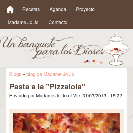
MAIN MENU
Pasar al contenido principal
Recetas
Agenda
Proyecto
Madame Jo Jo
Contacto
Un
Blogs
»
blog de Madame Jo Jo
Se encuentra usted aquí
Pasta a la "Pizzaiola"
Banquete
Enviado por
Madame Jo Jo
el
Vie, 01/03/2013 - 18:22
para los
Dioses