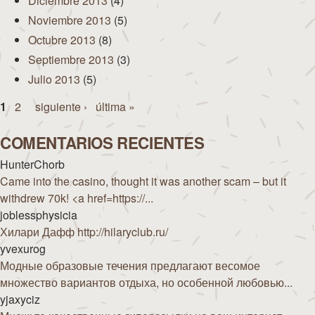
Diciembre 2013
(4)
Noviembre 2013
(5)
Octubre 2013
(8)
Septiembre 2013
(3)
Julio 2013
(5)
Páginas
1
2
siguiente ›
última »
COMENTARIOS RECIENTES
HunterChorb
Came into the casino, thought it was another scam – but it
withdrew 70k! <a href=https://...
joblessphysicia
Хилари Дафф http://hilaryclub.ru/
yvexurog
Модные образовые течения предлагают весомое
множество вариантов отдыха, но особенной любовью...
yjaxyciz