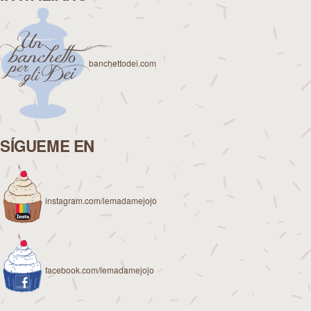
banchettodei.com
SÍGUEME EN
instagram.com/lemadamejojo
facebook.com/lemadamejojo