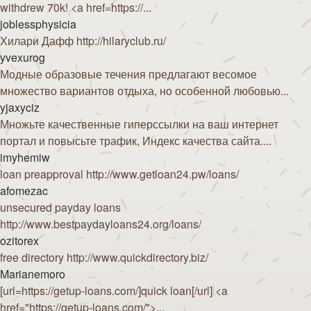
withdrew 70k! <a href=https://...
joblessphysicia
Хилари Дафф http://hilaryclub.ru/
yvexurog
Модные образовые течения предлагают весомое
множество вариантов отдыха, но особенной любовью...
yjaxyciz
Множьте качественные гиперссылки на ваш интернет
портал и повысьте трафик, Индекс качества сайта....
imyhemiw
loan preapproval http://www.getloan24.pw/loans/
afomezac
unsecured payday loans
http://www.bestpaydayloans24.org/loans/
ozitorex
free directory http://www.quickdirectory.biz/
Marianemoro
[url=https://getup-loans.com/]quick loan[/url] <a
href="https://getup-loans.com/">...