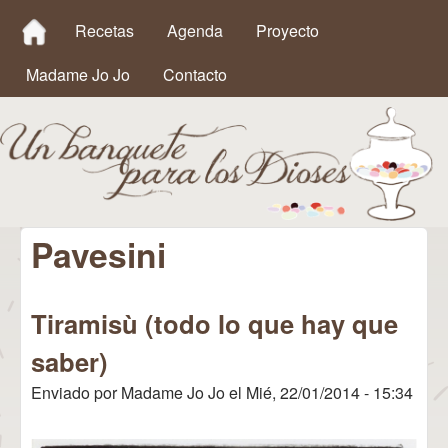
MAIN MENU
Pasar al contenido principal
Recetas
Agenda
Proyecto
Madame Jo Jo
Contacto
Pavesini
Un
Banquete
Tiramisù (todo lo que hay que
para los
saber)
Dioses
Enviado por
Madame Jo Jo
el
Mié, 22/01/2014 - 15:34