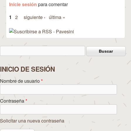
Inicie sesión
para comentar
(todo lo
que hay
1
2
siguiente ›
última »
que
Páginas
saber)
Buscar
Formulario de búsqueda
INICIO DE SESIÓN
Nombre de usuario
*
Contraseña
*
Solicitar una nueva contraseña