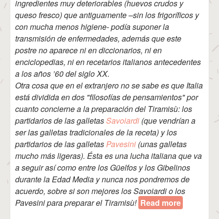
ingredientes muy deteriorables (huevos crudos y
queso fresco) que antiguamente –sin los frigoríficos y
con mucha menos higiene- podía suponer la
transmisión de enfermedades, además que este
postre no aparece ni en diccionarios, ni en
enciclopedias, ni en recetarios italianos antecedentes
a los años ’60 del siglo XX.
Otra cosa que en el extranjero no se sabe es que Italia
está dividida en dos "filosofías de pensamientos" por
cuanto concierne a la preparación del Tiramisù: los
partidarios de las galletas
Savoiardi
(que vendrían a
ser las galletas tradicionales de la receta) y los
partidarios de las galletas
Pavesini
(unas galletas
mucho más ligeras). Ésta es una lucha italiana que va
a seguir así como entre los Güelfos y los Gibelinos
durante la Edad Media y nunca nos pondremos de
acuerdo, sobre si son mejores los Savoiardi o los
Pavesini para preparar el Tiramisù!
Read more
about
Tiramisù