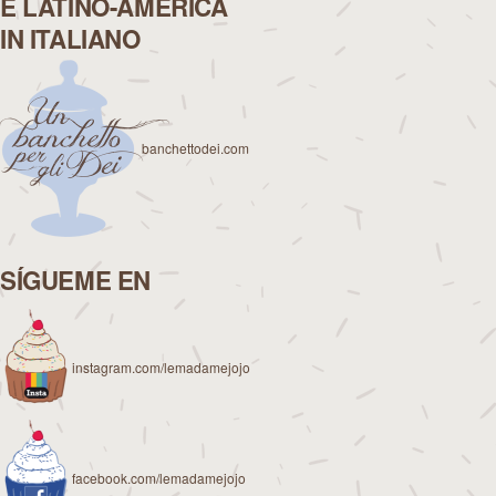
E LATINO-AMERICA
IN ITALIANO
banchettodei.com
SÍGUEME EN
instagram.com/lemadamejojo
facebook.com/lemadamejojo