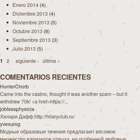
Enero 2014
(4)
Diciembre 2013
(4)
Noviembre 2013
(5)
Octubre 2013
(8)
Septiembre 2013
(3)
Julio 2013
(5)
Páginas
1
2
siguiente ›
última »
COMENTARIOS RECIENTES
HunterChorb
Came into the casino, thought it was another scam – but it
withdrew 70k! <a href=https://...
joblessphysicia
Хилари Дафф http://hilaryclub.ru/
yvexurog
Модные образовые течения предлагают весомое
множество вариантов отдыха, но особенной любовью...