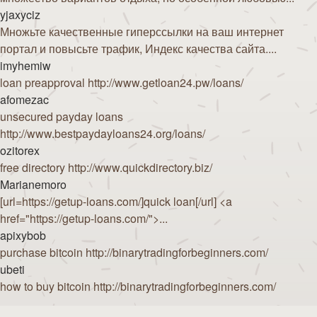
yjaxyciz
Множьте качественные гиперссылки на ваш интернет
портал и повысьте трафик, Индекс качества сайта....
imyhemiw
loan preapproval http://www.getloan24.pw/loans/
afomezac
unsecured payday loans
http://www.bestpaydayloans24.org/loans/
ozitorex
free directory http://www.quickdirectory.biz/
Marianemoro
[url=https://getup-loans.com/]quick loan[/url] <a
href="https://getup-loans.com/">...
apixybob
purchase bitcoin http://binarytradingforbeginners.com/
ubeti
how to buy bitcoin http://binarytradingforbeginners.com/