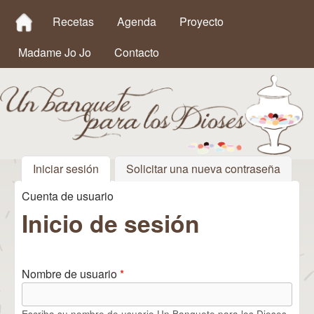
MAIN MENU
Pasar al contenido principal
Recetas
Agenda
Proyecto
Madame Jo Jo
Contacto
Iniciar sesión
(solapa activa)
Solicitar una nueva contraseña
Un
Cuenta de usuario
Se encuentra usted aquí
Banquete
Inicio de sesión
para los
Dioses
Nombre de usuario
*
Escriba su nombre de usuario Un Banquete para los Dioses.